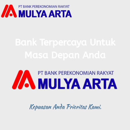
Lewati
ke
konten
Bank Terpercaya Untuk
Masa Depan Anda
Kepuasan Anda Prioritas Kami.