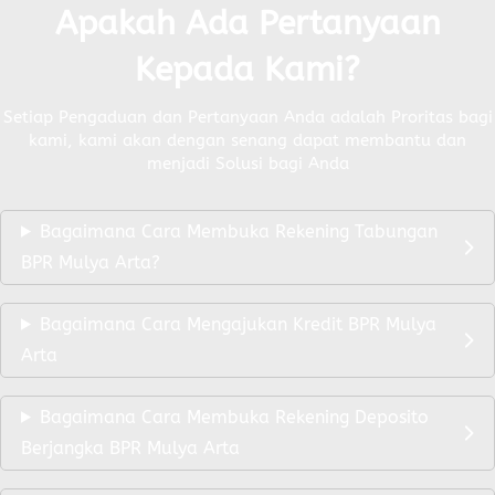
Apakah Ada Pertanyaan
Kepada Kami?
Setiap Pengaduan dan Pertanyaan Anda adalah Proritas bagi
kami, kami akan dengan senang dapat membantu dan
menjadi Solusi bagi Anda
Bagaimana Cara Membuka Rekening Tabungan
BPR Mulya Arta?
Bagaimana Cara Mengajukan Kredit BPR Mulya
Arta
Bagaimana Cara Membuka Rekening Deposito
Berjangka BPR Mulya Arta