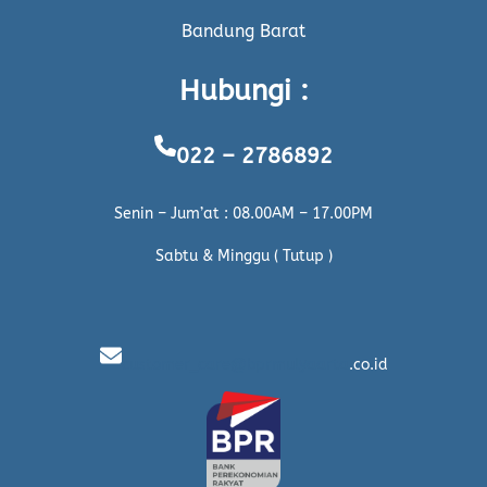
Bandung Barat
Hubungi :
022 – 2786892
Senin – Jum’at : 08.00AM – 17.00PM
Sabtu & Minggu ( Tutup )
customer_care@bprmulyaarta
.co.id