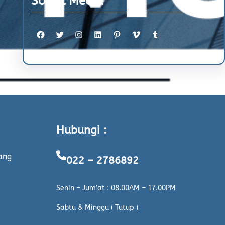
Social Media
Facebook
Twitter
Instagram
LinkedIn
Pinterest
Vimeo
Tumblr
Hubungi :
ang
022 – 2786892
Senin – Jum’at : 08.00AM – 17.00PM
Sabtu & Minggu ( Tutup )