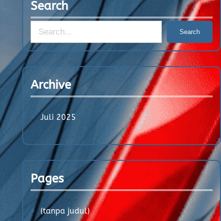
Search
S
Search
e
a
r
Archive
c
h
Juli 2025
Pages
(tanpa judul)