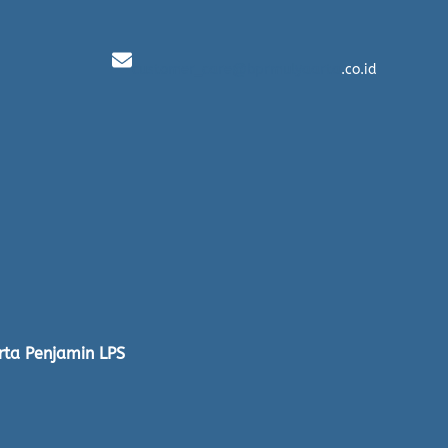
customer_care@bprmulyaarta
.co.id
rta Penjamin LPS